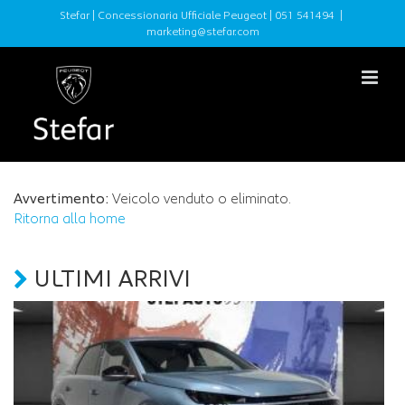
Stefar | Concessionaria Ufficiale Peugeot |
051 541494
|
marketing@stefar.com
Avvertimento:
Veicolo venduto o eliminato.
Ritorna alla home
ULTIMI ARRIVI