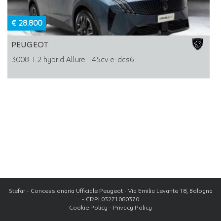
€ 28.800
PEUGEOT
3008 1.2 hybrid Allure 145cv e-dcs6
Stefar - Concessionaria Ufficiale Peugeot - Via Emilia Levante 18, Bologna
- CF/PI 03271080370
Cookie Policy
-
Privacy Policy