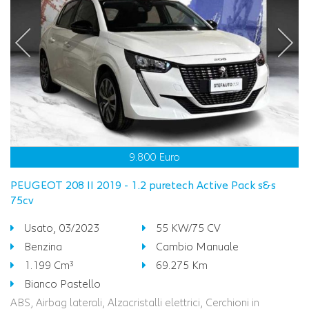
9.800 Euro
PEUGEOT 208 II 2019 - 1.2 puretech Active Pack s&s
75cv
Usato, 03/2023
55 KW/75 CV
Benzina
Cambio Manuale
1.199 Cm³
69.275 Km
Bianco Pastello
ABS, Airbag laterali, Alzacristalli elettrici, Cerchioni in