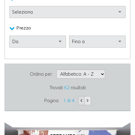
Prezzo
Ordina per:
Trovati
62
risultati
Pagina:
1 di 4