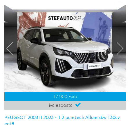
17.900 Euro
iva esposta
PEUGEOT 2008 II 2023 - 1.2 puretech Allure s&s 130cv
eat8