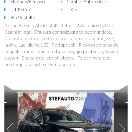
Elettrica/Benzina
Cambio Automatico
1.199 Cm³
1 Km
Blu Pastello
Airbag laterali, Alzacristalli elettrici, Autoradio digitale,
Cerchi in lega, Chiusura centralizzata telecomandata,
Controllo elettronico della corsia, Cruise Control, ESP,
Isofix, Luci diurne LED, Portapacchi, Riconoscimento dei
segnali stradali, Sensori di parcheggio posteriori, Sound
system, Specchietti laterali elettrici, Telecamera per
parcheggio assistito, Vetri oscurati