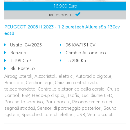
16.900 Euro
iva esposta
PEUGEOT 2008 II 2023 - 1.2 puretech Allure s&s 130cv
eat8
Usato, 04/2025
96 KW/131 CV
Benzina
Cambio Automatico
1.199 Cm³
15.286 Km
Blu Pastello
Airbag laterali, Alzacristalli elettrici, Autoradio digitale,
Bracciolo, Cerchi in lega, Chiusura centralizzata
telecomandata, Controllo elettronico della corsia, Cruise
Control, ESP, Head-up display, Isofix, Luci diurne LED,
Pacchetto sportivo, Portapacchi, Riconoscimento dei
segnali stradali, Sensori di parcheggio posteriori, Sound
system, Specchietti laterali elettrici, USB, Vetri oscurati