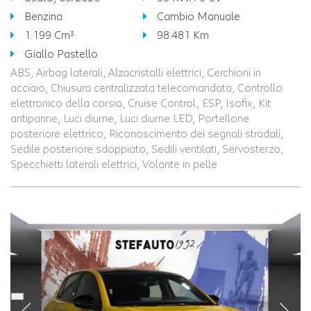
Benzina
Cambio Manuale
1.199 Cm³
98.481 Km
Giallo Pastello
ABS, Airbag laterali, Alzacristalli elettrici, Cerchioni in
acciaio, Chiusura centralizzata telecomandata, Controllo
elettronico della corsia, Cruise Control, ESP, Isofix, Kit
antipanne, Luci diurne, Luci diurne LED, Portellone
posteriore elettrico, Riconoscimento dei segnali stradali,
Sedile posteriore sdoppiato, Sedili ventilati, Servosterzo,
Specchietti laterali elettrici, Volante in pelle