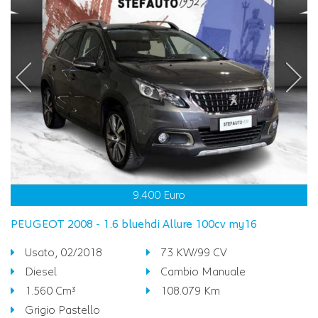
9.400 Euro
PEUGEOT 2008 - 1.6 bluehdi Allure 100cv my16
Usato, 02/2018
73 KW/99 CV
Diesel
Cambio Manuale
1.560 Cm³
108.079 Km
Grigio Pastello