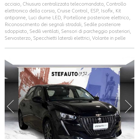
acciaio, Chiusura centralizzata telecomandata, Controllo
elettronico della corsia, Cruise Control, ESP, Isofix, Kit
antipanne, Luci diurne LED, Portellone posteriore elettrico,
Riconoscimento dei segnali stradali, Sedile posteriore
sdoppiato, Sedili ventilati, Sensori di parcheggio posteriori,
Servosterzo, Specchietti laterali elettrici, Volante in pelle