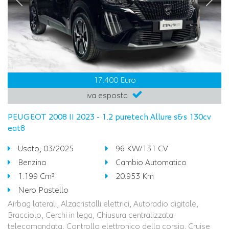
17.400 Euro
iva esposta
PEUGEOT 2008 II 2023 - 1.2 puretech Allure s&s 130cv
eat8
Usato, 03/2025
96 KW/131 CV
Benzina
Cambio Automatico
1.199 Cm³
20.953 Km
Nero Pastello
Airbag laterali, Alzacristalli elettrici, Autoradio digitale,
Bracciolo, Cerchi in lega, Chiusura centralizzata
telecomandata, Controllo elettronico della corsia, Cruise