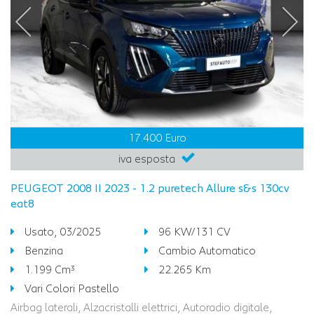
17.400 Euro
iva esposta
PEUGEOT 2008 II 2023 - 1.2 puretech Allure s&s 130cv
eat8
Usato, 03/2025
96 KW/131 CV
Benzina
Cambio Automatico
1.199 Cm³
22.265 Km
Vari Colori Pastello
Airbag laterali, Alzacristalli elettrici, Autoradio digitale,