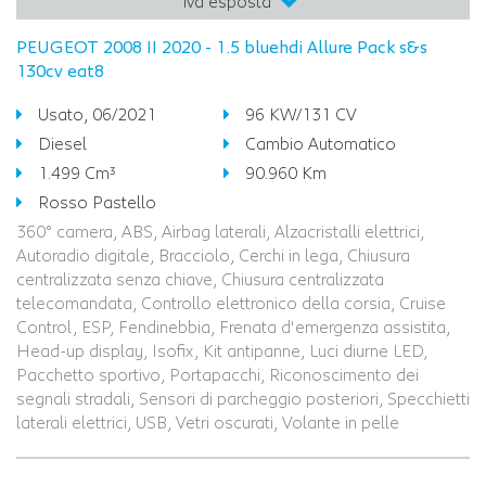
iva esposta
PEUGEOT 2008 II 2020 - 1.5 bluehdi Allure Pack s&s
130cv eat8
Usato, 06/2021
96 KW/131 CV
Diesel
Cambio Automatico
1.499 Cm³
90.960 Km
Rosso Pastello
360° camera, ABS, Airbag laterali, Alzacristalli elettrici,
Autoradio digitale, Bracciolo, Cerchi in lega, Chiusura
centralizzata senza chiave, Chiusura centralizzata
telecomandata, Controllo elettronico della corsia, Cruise
Control, ESP, Fendinebbia, Frenata d'emergenza assistita,
Head-up display, Isofix, Kit antipanne, Luci diurne LED,
Pacchetto sportivo, Portapacchi, Riconoscimento dei
segnali stradali, Sensori di parcheggio posteriori, Specchietti
laterali elettrici, USB, Vetri oscurati, Volante in pelle