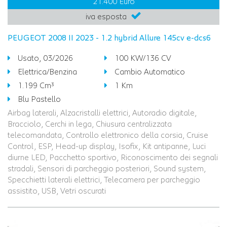
21.400 Euro
iva esposta
PEUGEOT 2008 II 2023 - 1.2 hybrid Allure 145cv e-dcs6
Usato, 03/2026
100 KW/136 CV
Elettrica/Benzina
Cambio Automatico
1.199 Cm³
1 Km
Blu Pastello
Airbag laterali, Alzacristalli elettrici, Autoradio digitale,
Bracciolo, Cerchi in lega, Chiusura centralizzata
telecomandata, Controllo elettronico della corsia, Cruise
Control, ESP, Head-up display, Isofix, Kit antipanne, Luci
diurne LED, Pacchetto sportivo, Riconoscimento dei segnali
stradali, Sensori di parcheggio posteriori, Sound system,
Specchietti laterali elettrici, Telecamera per parcheggio
assistito, USB, Vetri oscurati