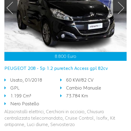
8.800 Euro
PEUGEOT 208 - 5p 1.2 puretech Access gpl 82cv
Usato, 01/2018
60 KW/82 CV
GPL
Cambio Manuale
1.199 Cm³
73.784 Km
Nero Pastello
Alzacristalli elettrici, Cerchioni in acciaio, Chiusura
centralizzata telecomandata, Cruise Control, Isofix, Kit
antipanne, Luci diurne, Servosterzo