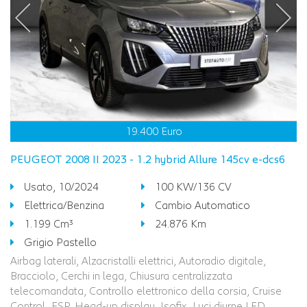
19.400 Euro
PEUGEOT 2008 II 2023 - 1.2 hybrid Allure 145cv e-dcs6
Usato, 10/2024
100 KW/136 CV
Elettrica/Benzina
Cambio Automatico
1.199 Cm³
24.876 Km
Grigio Pastello
Airbag laterali, Alzacristalli elettrici, Autoradio digitale,
Bracciolo, Cerchi in lega, Chiusura centralizzata
telecomandata, Controllo elettronico della corsia, Cruise
Control, ESP, Head-up display, Isofix, Luci diurne LED,