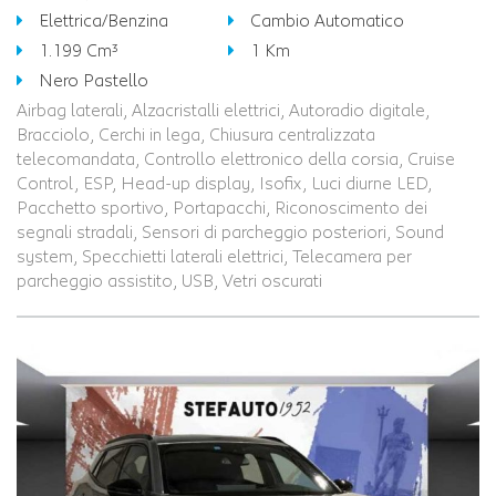
Elettrica/Benzina
Cambio Automatico
1.199 Cm³
1 Km
Nero Pastello
Airbag laterali, Alzacristalli elettrici, Autoradio digitale,
Bracciolo, Cerchi in lega, Chiusura centralizzata
telecomandata, Controllo elettronico della corsia, Cruise
Control, ESP, Head-up display, Isofix, Luci diurne LED,
Pacchetto sportivo, Portapacchi, Riconoscimento dei
segnali stradali, Sensori di parcheggio posteriori, Sound
system, Specchietti laterali elettrici, Telecamera per
parcheggio assistito, USB, Vetri oscurati