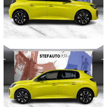
Cisa 2000 declina ogni responsabilità per eventuali non
conformità relative ad equipaggiamento, omologazioni anti
inquinamento, accessori, ecc. pubblicate nei diversi portali.
Dette informazioni che non rappresentano in alcun modo un
impegno contrattuale in quanto non ci è possibile intervenire
su eventuali errori di stampa.