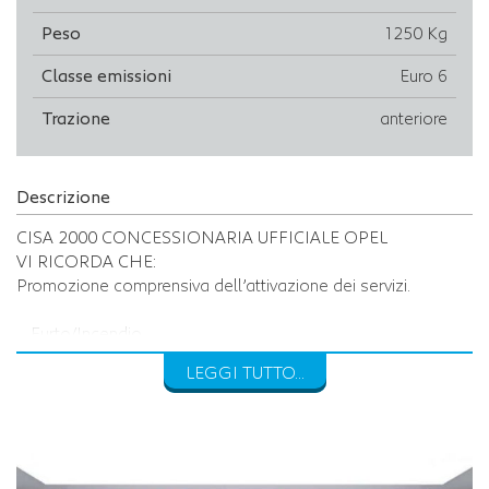
Peso
1250 Kg
Classe emissioni
Euro 6
Trazione
anteriore
Descrizione
CISA 2000 CONCESSIONARIA UFFICIALE OPEL
VI RICORDA CHE:
Promozione comprensiva dell’attivazione dei servizi.
_ Furto/Incendio
_ Kasko
LEGGI TUTTO...
_ Franchigia rimborsata
_ Protezione Grandine
_ Valore a nuovo
_ Protezione pneumatici