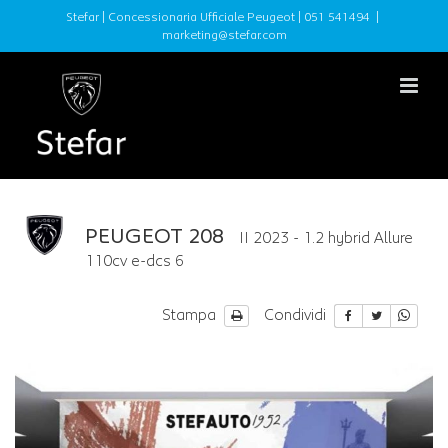
Stefar | Concessionaria Ufficiale Peugeot |
051 541494
|
marketing@stefar.com
PEUGEOT 208
II 2023 - 1.2 hybrid Allure
110cv e-dcs 6
Stampa
Condividi