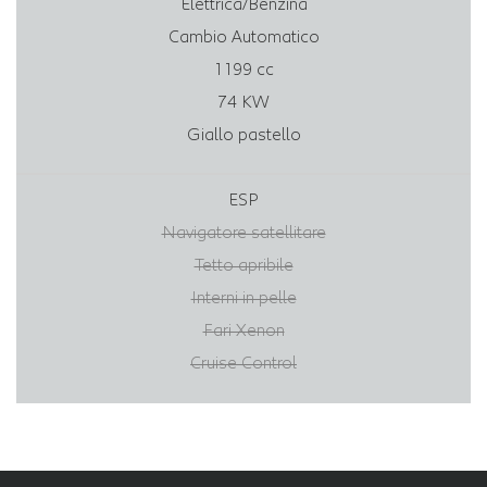
Elettrica/Benzina
Cambio Automatico
1199 cc
74 KW
Giallo pastello
ESP
Navigatore satellitare
Tetto apribile
Interni in pelle
Fari Xenon
Cruise Control