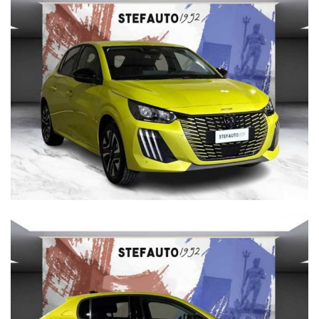
Soluzione senza servizi prezzo di vendita € 19.900
Prezzo escluso di passaggio di proprietà e bollo.
PREZZO ESCLUSO DI PASSAGGIO DI PROPRIETA’ E
BOLLO
INOLTRE VI INVITIAMO A SPECIFICARE:
- DATI ANAGRAFICI
- UN RECAPITO TELEFONICO
- LOCALITA' DI RESIDENZA
- IN CASO DI AUTO DA PERMUTARE o ROTTAMARE
INDICARE:
(MODELLO, ANNO DI IMMATRICOLAZIONE, KM)
Per info su questa vettura contattare
CISA 2000 CONCESSIONARIA OPEL
VIA BENTINI, 111 40128 BOLOGNA
Tel. 051 551701