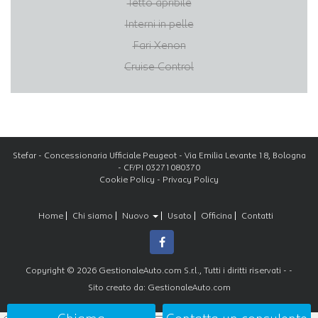
Tetto apribile
Interni in pelle
Fari Xenon
Cruise Control
Stefar - Concessionaria Ufficiale Peugeot - Via Emilia Levante 18, Bologna
- CF/PI 03271080370
Cookie Policy
-
Privacy Policy
Home
Chi siamo
Nuovo
Usato
Officina
Contatti
Copyright © 2026 GestionaleAuto.com S.r.l., Tutti i diritti riservati -
-
Sito creato da:
GestionaleAuto.com