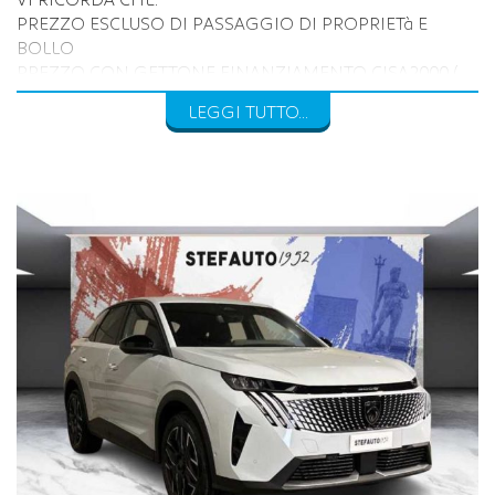
VI RICORDA CHE:
PREZZO ESCLUSO DI PASSAGGIO DI PROPRIETà E
BOLLO
PREZZO CON GETTONE FINANZIAMENTO CISA2000 (
3.000€ )
LEGGI TUTTO...
PREZZO ESCLUSO DI PASSAGGIO DI PROPRIETA’ E
BOLLO
INOLTRE VI INVITIAMO A SPECIFICARE:
- DATI ANAGRAFICI
- UN RECAPITO TELEFONICO
- LOCALITA' DI RESIDENZA
- IN CASO DI AUTO DA PERMUTARE o ROTTAMARE
INDICARE:
(MODELLO, ANNO DI IMMATRICOLAZIONE, KM)
Per info su questa vettura contattare
CISA 2000 CONCESSIONARIA OPEL
VIA BENTINI, 111 40128 BOLOGNA