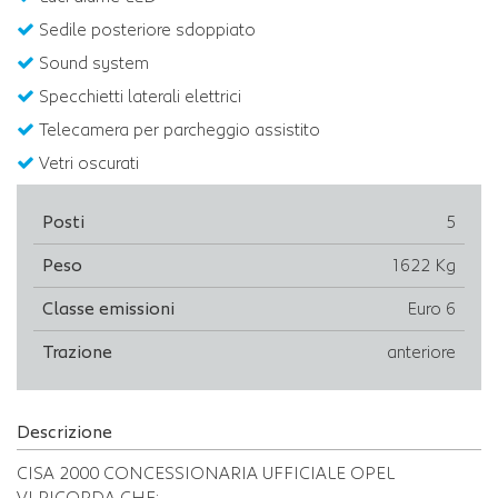
Sedile posteriore sdoppiato
Sound system
Specchietti laterali elettrici
Telecamera per parcheggio assistito
Vetri oscurati
Posti
5
Peso
1622 Kg
Classe emissioni
Euro 6
Trazione
anteriore
Descrizione
CISA 2000 CONCESSIONARIA UFFICIALE OPEL