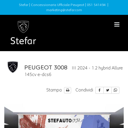
Stefar | Concessionaria Ufficiale Peugeot |
051 541494
|
marketing@stefar.com
PEUGEOT 3008
III 2024 - 1.2 hybrid Allure
145cv e-dcs6
Stampa
Condividi