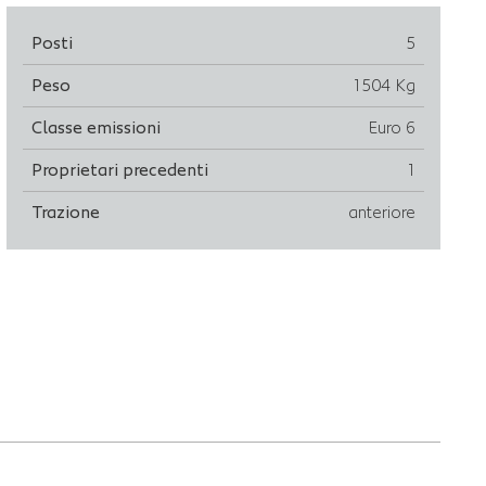
Posti
5
Peso
1504 Kg
Classe emissioni
Euro 6
Proprietari precedenti
1
Trazione
anteriore