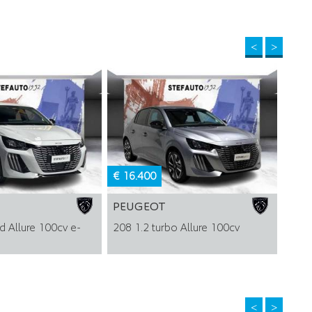
<
>
€ 16.400
€ 16
PEUGEOT
PEU
d Allure 100cv e-
208 1.2 turbo Allure 100cv
208 
<
>