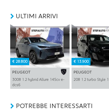
ULTIMI ARRIVI
€ 28.800
€ 13.900
PEUGEOT
PEUGEOT
3008 1.2 hybrid Allure 145cv e-
208 1.2 turbo Style 
dcs6
POTREBBE INTERESSARTI