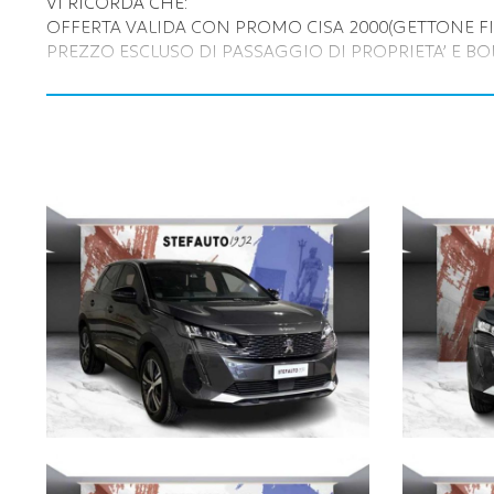
VI RICORDA CHE:
OFFERTA VALIDA CON PROMO CISA 2000(GETTONE FI
PREZZO ESCLUSO DI PASSAGGIO DI PROPRIETA’ E BO
INOLTRE VI INVITIAMO A SPECIFICARE:
- DATI ANAGRAFICI
- UN RECAPITO TELEFONICO
- LOCALITA' DI RESIDENZA
- IN CASO DI AUTO DA PERMUTARE o ROTTAMARE IND
(MODELLO, ANNO DI IMMATRICOLAZIONE, KM)
Per info su questa vettura contattare
CISA 2000 CONCESSIONARIA OPEL
VIA BENTINI, 111 40128 BOLOGNA
Tel. 051 551701
Cisa 2000 declina ogni responsabilità per eventuali non co
informazioni che non rappresentano in alcun modo un impegn