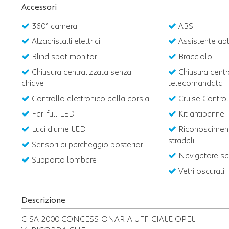
Accessori
360° camera
ABS
Alzacristalli elettrici
Assistente abb
Blind spot monitor
Bracciolo
Chiusura centralizzata senza
Chiusura centr
chiave
telecomandata
Controllo elettronico della corsia
Cruise Control
Fari full-LED
Kit antipanne
Luci diurne LED
Riconosciment
stradali
Sensori di parcheggio posteriori
Navigatore sat
Supporto lombare
Vetri oscurati
Descrizione
CISA 2000 CONCESSIONARIA UFFICIALE OPEL