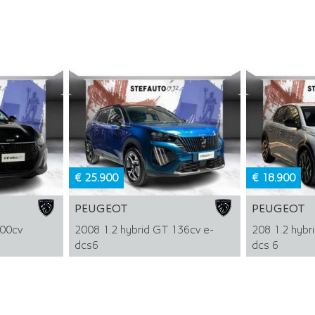
€ 25.900
€ 18.900
PEUGEOT
PEUGEOT
100cv
2008 1.2 hybrid GT 136cv e-
208 1.2 hybri
dcs6
dcs 6