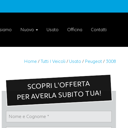
 siamo
Nuovo
Usato
Officina
Contatti
Home
/
Tutti I Veicoli
/
Usato
/
Peugeot
/
3008
SCOPRI L'OFFERTA
PER AVERLA SUBITO TUA!