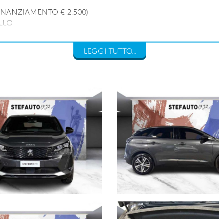
NANZIAMENTO € 2.500)
LLO
LEGGI TUTTO...
ICARE:
nformità relative ad equipaggiamento, omologazioni anti inquiname
o contrattuale in quanto non ci è possibile intervenire su eventua