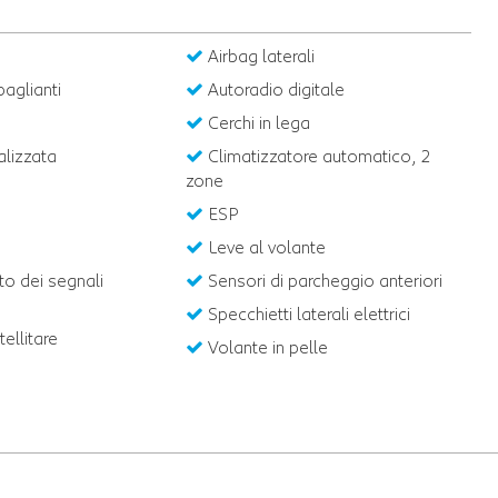
Airbag laterali
aglianti
Autoradio digitale
Cerchi in lega
alizzata
Climatizzatore automatico, 2
zone
ESP
Leve al volante
o dei segnali
Sensori di parcheggio anteriori
Specchietti laterali elettrici
ellitare
Volante in pelle