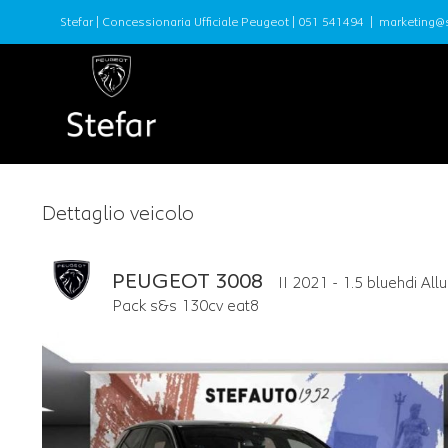
Stefar | Concessionaria Ufficiale Peugeot |
051 541494
|
marketing@s
Dettaglio veicolo
PEUGEOT 3008
II 2021 - 1.5 bluehdi Allu
Pack s&s 130cv eat8