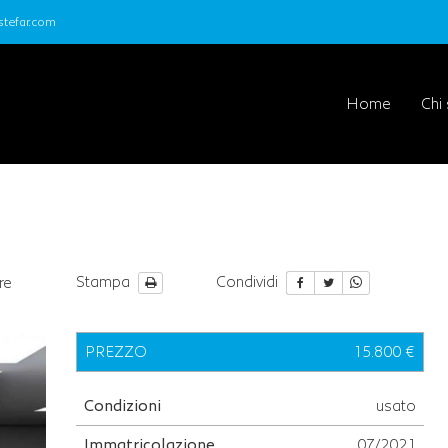
tefar.com
Home
Chi
Stampa
Condividi
re
PREZZO
15.800 €
Condizioni
usato
Immatricolazione
07/2021