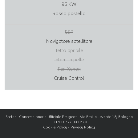
96 KW
Rosso pastello
ESP
Navigatore satellitare
Tetto apribile
Interni in pelle
Fari Xenon
Cruise Control
Stefar - Concessionaria Ufficiale Peugeot - Via Emilia Levante 18, Bologna
- CF/PI 03271080370
Cookie Policy
-
Privacy Policy