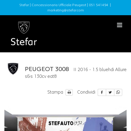
Stefar | Concessionaria Ufficiale Peugeot |
051 541494
|
marketing@stefar.com
PEUGEOT 3008
II 2016 - 1.5 bluehdi Allure
s&s 130cv eat8
Stampa
Condividi