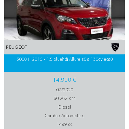
PEUGEOT
3008 II 2016 - 1.5 bluehdi Allure s&s 130cv eat8
14.900 €
07/2020
60.262 KM
Diesel
Cambio Automatico
1499 cc