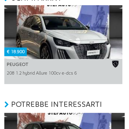
€ 18.900
PEUGEOT
208 1.2 hybrid Allure 100cv e-dcs 6
2
POTREBBE INTERESSARTI