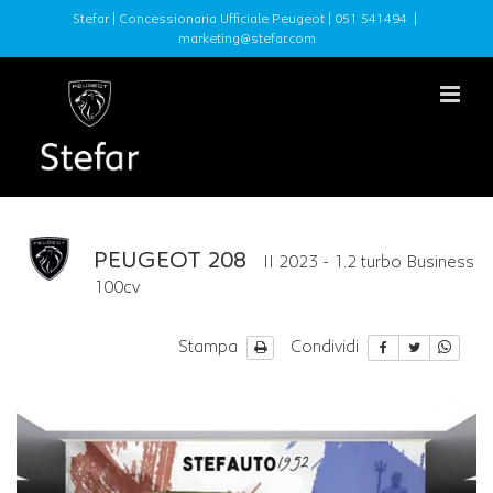
Stefar | Concessionaria Ufficiale Peugeot |
051 541494
|
marketing@stefar.com
PEUGEOT 208
II 2023 - 1.2 turbo Business
100cv
Stampa
Condividi