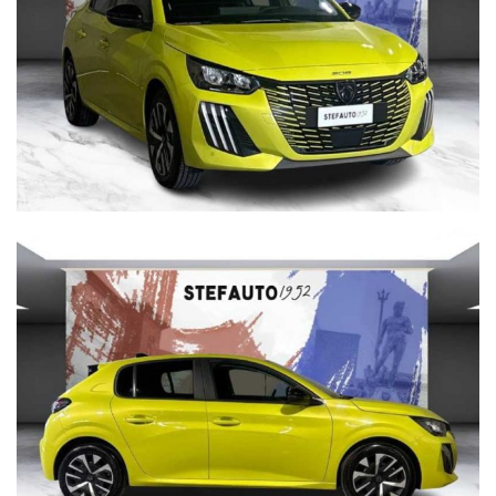
Per info su questa vettura contattare
CISA 2000 CONCESSIONARIA OPEL
VIA BENTINI, 111 40128 BOLOGNA
Tel. 051 551701
Cisa 2000 declina ogni responsabilità per eventuali non
conformità relative ad equipaggiamento, omologazioni anti
inquinamento, accessori, ecc. pubblicate nei diversi portali.
Dette informazioni che non rappresentano in alcun modo un
impegno contrattuale in quanto non ci è possibile intervenire
su eventuali errori di stampa.