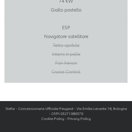
74 KW
Giallo pastello
ESP
Navigatore satellitare
Tetto apribile
Interni in pelle
Fari Xenon
Cruise Control
Stefar - Concessionaria Ufficiale Peugeot - Via Emilia Levante 18, Bologna
- CF/PI 03271080370
Cookie Policy
-
Privacy Policy