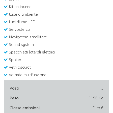
Kit antipanne
Luce d'ambiente
Luci diurne LED
Servosterzo
Navigatore satellitare
Sound system
Specchietti laterali elettrici
Spoiler
Vetri oscurati
Volante multifunzione
Posti
5
Peso
1196 Kg
Classe emissioni
Euro 6