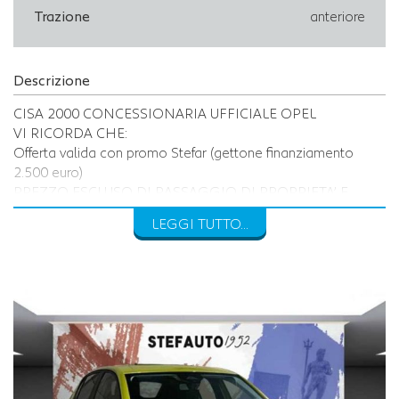
Trazione
anteriore
Descrizione
CISA 2000 CONCESSIONARIA UFFICIALE OPEL
VI RICORDA CHE:
Offerta valida con promo Stefar (gettone finanziamento
2.500 euro)
PREZZO ESCLUSO DI PASSAGGIO DI PROPRIETA’ E
BOLLO
LEGGI TUTTO...
INOLTRE VI INVITIAMO A SPECIFICARE:
- DATI ANAGRAFICI
- UN RECAPITO TELEFONICO
- LOCALITA' DI RESIDENZA
- IN CASO DI AUTO DA PERMUTARE o ROTTAMARE
INDICARE:
(MODELLO, ANNO DI IMMATRICOLAZIONE, KM)