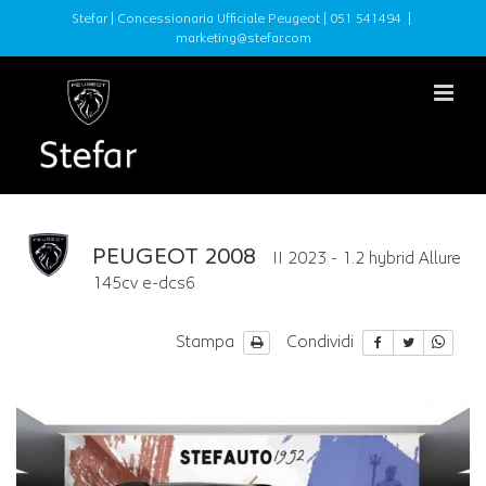
Stefar | Concessionaria Ufficiale Peugeot |
051 541494
|
marketing@stefar.com
PEUGEOT 2008
II 2023 - 1.2 hybrid Allure
145cv e-dcs6
Stampa
Condividi