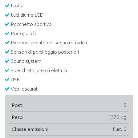
Isofix
Luci diurne LED
Pacchetto sportivo
Portapacchi
Riconoscimento dei segnali stradali
Sensori di parcheggio posteriori
Sound system
Specchietti laterali elettrici
USB
Vetri oscurati
Posti
5
Peso
1372 Kg
Classe emissioni
Euro 6