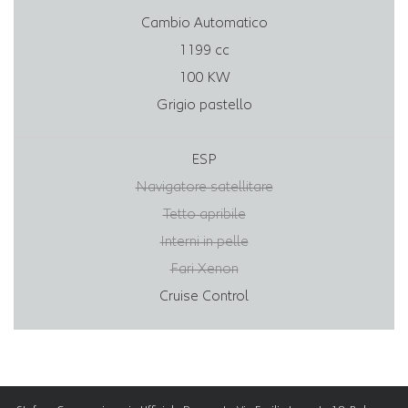
Cambio Automatico
1199 cc
100 KW
Grigio pastello
ESP
Navigatore satellitare
Tetto apribile
Interni in pelle
Fari Xenon
Cruise Control