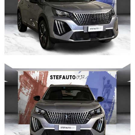
Per info su questa vettura contattare
CISA 2000 CONCESSIONARIA OPEL
VIA BENTINI, 111 40128 BOLOGNA
Tel. 051 551701
Cisa 2000 declina ogni responsabilità per eventuali non
conformità relative ad equipaggiamento, omologazioni anti
inquinamento, accessori, ecc. pubblicate nei diversi portali.
Dette informazioni che non rappresentano in alcun modo un
impegno contrattuale in quanto non ci è possibile intervenire
su eventuali errori di stampa.