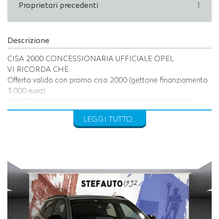
Proprietari precedenti
1
Descrizione
CISA 2000 CONCESSIONARIA UFFICIALE OPEL
VI RICORDA CHE:
Offerta valida con promo cisa 2000 (gettone finanziamento
3.000 euro)
PREZZO ESCLUSO DI PASSAGGIO DI PROPRIETA’ E
BOLLO
LEGGI TUTTO...
INOLTRE VI INVITIAMO A SPECIFICARE:
- DATI ANAGRAFICI
- UN RECAPITO TELEFONICO
- LOCALITA' DI RESIDENZA
- IN CASO DI AUTO DA PERMUTARE o ROTTAMARE
INDICARE:
(MODELLO, ANNO DI IMMATRICOLAZIONE, KM)